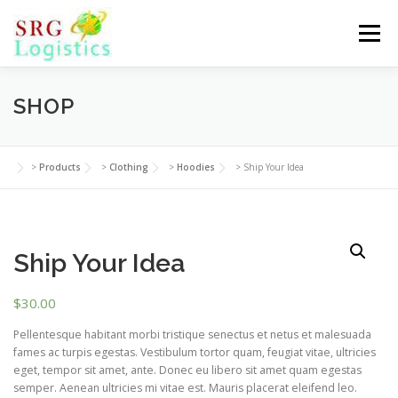
Skip
to
Menu
content
SHOP
>
Products
>
Clothing
>
Hoodies
>
Ship Your Idea
Ship Your Idea
$
30.00
Pellentesque habitant morbi tristique senectus et netus et malesuada
fames ac turpis egestas. Vestibulum tortor quam, feugiat vitae, ultricies
eget, tempor sit amet, ante. Donec eu libero sit amet quam egestas
semper. Aenean ultricies mi vitae est. Mauris placerat eleifend leo.