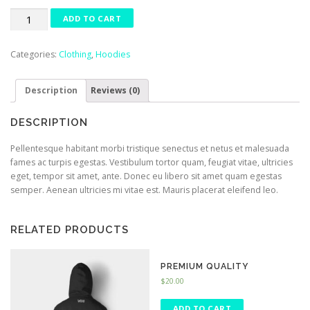
Ship
ADD TO CART
Your
Idea
Categories:
Clothing
,
Hoodies
quantity
Description
Reviews (0)
DESCRIPTION
Pellentesque habitant morbi tristique senectus et netus et malesuada
fames ac turpis egestas. Vestibulum tortor quam, feugiat vitae, ultricies
eget, tempor sit amet, ante. Donec eu libero sit amet quam egestas
semper. Aenean ultricies mi vitae est. Mauris placerat eleifend leo.
RELATED PRODUCTS
PREMIUM QUALITY
$
20.00
ADD TO CART