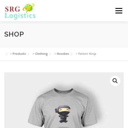
Skip
to
Menu
content
SHOP
>
Products
>
Clothing
>
Hoodies
>
Patient Ninja