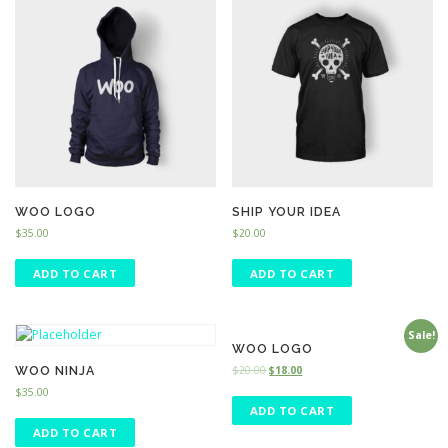
WOO LOGO
SHIP YOUR IDEA
$
35.00
$
20.00
ADD TO CART
ADD TO CART
Sale!
WOO LOGO
WOO NINJA
$
20.00
$
18.00
$
35.00
ADD TO CART
ADD TO CART