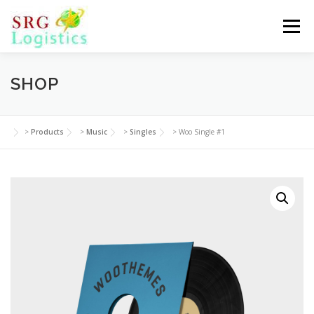
Skip
to
Menu
content
SHOP
>
Products
>
Music
>
Singles
>
Woo Single #1