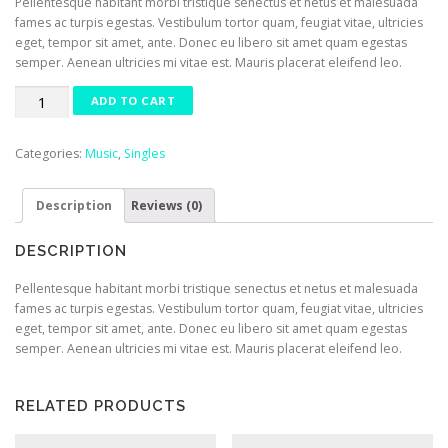
Pellentesque habitant morbi tristique senectus et netus et malesuada
fames ac turpis egestas. Vestibulum tortor quam, feugiat vitae, ultricies
eget, tempor sit amet, ante. Donec eu libero sit amet quam egestas
semper. Aenean ultricies mi vitae est. Mauris placerat eleifend leo.
Woo
ADD TO CART
Single
#1
Categories:
Music
,
Singles
quantity
Description
Reviews (0)
DESCRIPTION
Pellentesque habitant morbi tristique senectus et netus et malesuada
fames ac turpis egestas. Vestibulum tortor quam, feugiat vitae, ultricies
eget, tempor sit amet, ante. Donec eu libero sit amet quam egestas
semper. Aenean ultricies mi vitae est. Mauris placerat eleifend leo.
RELATED PRODUCTS